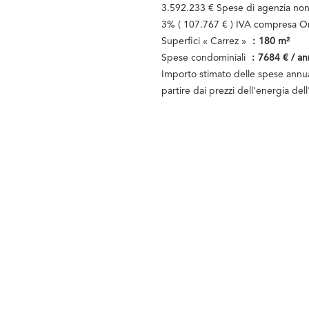
3.592.233 € Spese di agenzia non
3% ( 107.767 € ) IVA compresa On
Superfici « Carrez »
180 m²
Spese condominiali
7684 € / an
Importo stimato delle spese annual
partire dai prezzi dell'energia d