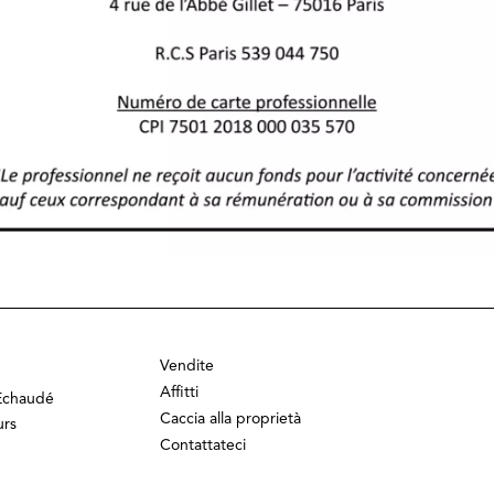
Vendite
Affitti
'Echaudé
Caccia alla proprietà
urs
Contattateci