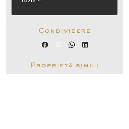
INVIARE
Condividere
Proprietà simili
Appartamento,
Saint-Briac-sur-Mer
499.000 €
Appartamento,
Bagnolet
600.000 €