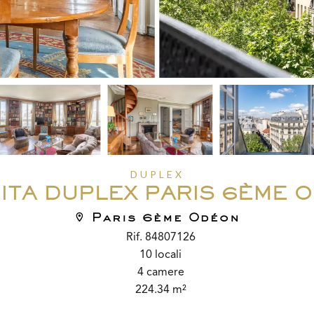
DUPLEX
ITA DUPLEX PARIS 6ÈME 
Paris 6ème Odéon
Rif. 84807126
10 locali
4 camere
224.34 m²