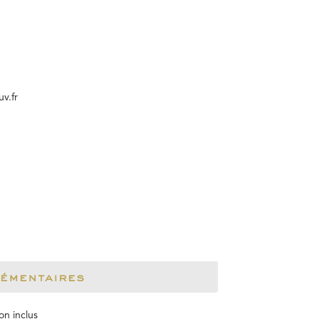
v.fr
lémentaires
n inclus