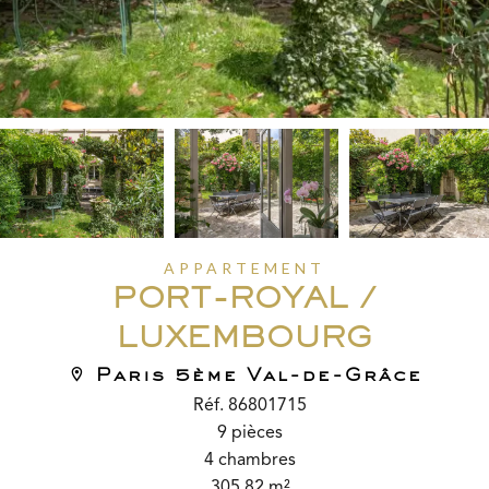
APPARTEMENT
PORT-ROYAL /
LUXEMBOURG
Paris 5ème Val-de-Grâce
Réf. 86801715
9 pièces
4 chambres
305.82 m²