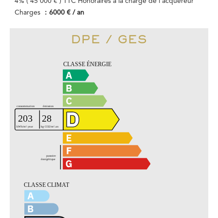
4% ( 45 000 € ) TTC Honoraires à la charge de l'acquéreur
Charges
6000 € / an
DPE / GES