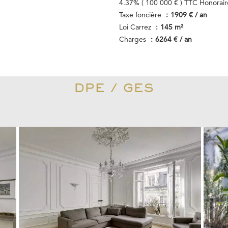
4.37% ( 100 000 € ) TTC Honorair
Taxe foncière
1909 € / an
Loi Carrez
145 m²
Charges
6264 € / an
DPE / GES