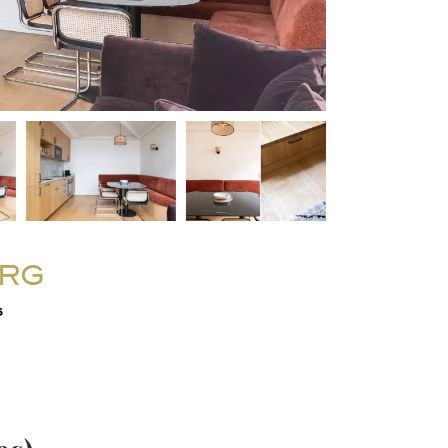
URG
s