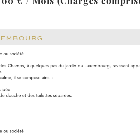
700 € / Mois (Charges compris
xembourg
e ou société
es-Champs, à quelques pas du jardin du Luxembourg, ravissant appar
é.
calme, il se compose ainsi :
quipée
 de douche et des toilettes séparées.
e ou société